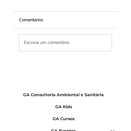
CMN desbloqueia crédito rural e adia
exigências ambientais após pressão do
agro
A recente decisão do Conselho Monetário
Comentários
Nacional (CMN) de recalibrar as regras
ambientais aplicadas ao crédito rural trouxe
um importante alívio para produtores rurais,
Escreva um comentário
proprietários de terras e para
GA Consultoria Ambiental e Sanitária
GA Kids
GA Cursos
GA Eventos