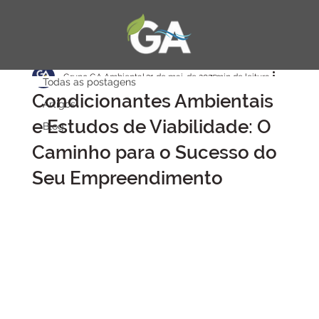
Todas as postagens
Grupo GA Ambiental
31 de mai. de 2025
4 min de leitura
Todas as postagens
Condicionantes Ambientais
Artigos
e Estudos de Viabilidade: O
Blog
Caminho para o Sucesso do
Seu Empreendimento