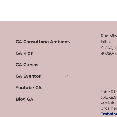
Rua Min
GA Consultoria Ambiental e Sanitária
Filho,
Aracaju
GA Kids
49020-
GA Cursos
GA Eventos
Youtube GA
+55 79 
+55 79 
Blog GA
contato
orcamen
Trabalh