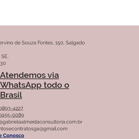
ervino de Souza Fontes, 150, Salgado
, SE,
430
Atendemos via
WhatsApp todo o
Brasil
99893-4227
99155-0089
@gabrielaalmeidaconsultoria.com.br
tosecontratosga@gmail.com
e Conosco