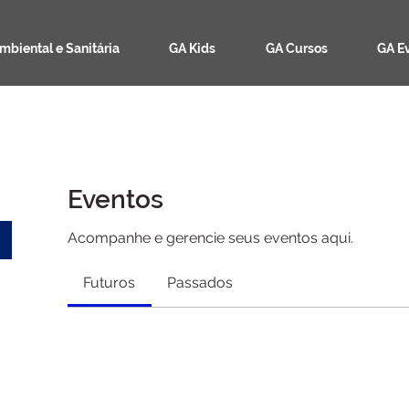
mbiental e Sanitária
GA Kids
GA Cursos
GA E
Eventos
Acompanhe e gerencie seus eventos aqui.
Futuros
Passados