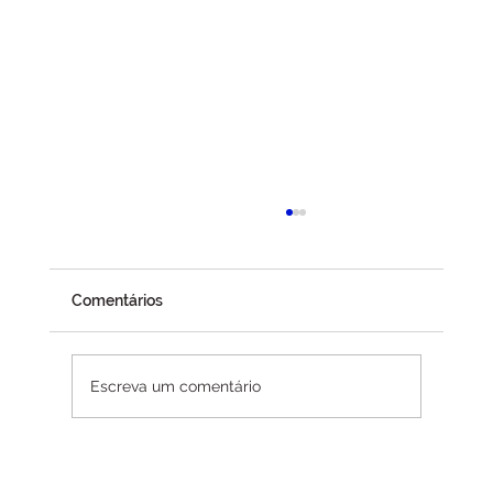
CMN desbloqueia crédito rural e adia
exigências ambientais após pressão do
agro
A recente decisão do Conselho Monetário
Comentários
Nacional (CMN) de recalibrar as regras
ambientais aplicadas ao crédito rural trouxe
um importante alívio para produtores rurais,
Escreva um comentário
proprietários de terras e para