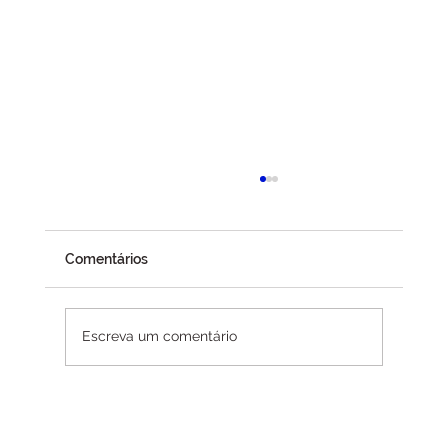
CMN desbloqueia crédito rural e adia
exigências ambientais após pressão do
agro
A recente decisão do Conselho Monetário
Comentários
Nacional (CMN) de recalibrar as regras
ambientais aplicadas ao crédito rural trouxe
um importante alívio para produtores rurais,
Escreva um comentário
proprietários de terras e para